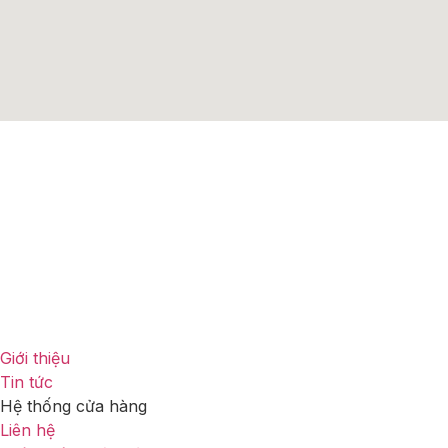
Địa chỉ:
B00.02, Tháp Sarina, 62 Hoàng Thế Thiện
,
Phường An Khánh,TP. Hồ Chí Minh
Email:
motoxhcm@gmail.com
Số điện thoại:
(+84) 906 607 030
Thời gian mở cửa:
Thứ 2 – Chủ Nhật (09:00 – 18:00)
Giới thiệu
Tin tức
Hệ thống cửa hàng
Liên hệ