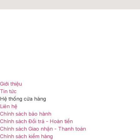
Địa chỉ:
B00.02, Tháp Sarina, 62 Hoàng Thế Thiện
,
Phường An Khánh,TP. Hồ Chí Minh
Email:
motoxhcm@gmail.com
Số điện thoại:
(+84) 906 607 030
Thời gian mở cửa:
Thứ 2 – Chủ Nhật (09:00 – 18:00)
Giới thiệu
Tin tức
Hệ thống cửa hàng
Liên hệ
Chính sách bảo hành
Chính sách Đổi trả - Hoàn tiền
Chính sách Giao nhận - Thanh toán
Chính sách kiểm hàng