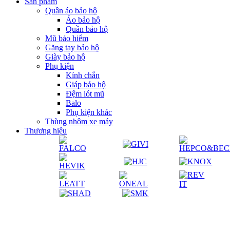
Sản phẩm
Quần áo bảo hộ
Áo bảo hộ
Quần bảo hộ
Mũ bảo hiểm
Găng tay bảo hộ
Giày bảo hộ
Phụ kiện
Kính chắn
Giáp bảo hộ
Đệm lót mũ
Balo
Phụ kiện khác
Thùng nhôm xe máy
Thương hiệu