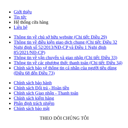
Hồ Chí Minh
Giới thiệu
Tin tức
Hệ thống cửa hàng
Liên hệ
Thông tin về chủ sở hữu website (Chi tiết: Điều 29)
Thông tin về điều kiện giao dịch chung (Chi tiết: Điều 32
Nghị định số 52/2013/NĐ-CP và Điều 1 Nghị định
85/2021/NĐ-CP)
Thông tin về vận chuyển và giao nhận (Chi tiết: Điều 33)
Thông tin về các phương thức thanh toán (Chi tiết: Điều 34)
Chính sách bảo vệ thông tin cá nhân của người tiêu dùng
(Điều 68 đến Điều 73)
Chính sách bảo hành
Chính sách Đổi trả - Hoàn tiền
Chính sách Giao nhận - Thanh toán
Chính sách kiểm hàng
Phân định trách nhiệm
Chính sách bảo mật
THEO DÕI CHÚNG TÔI