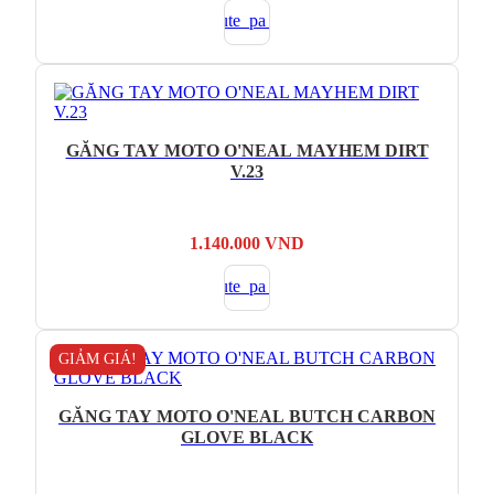
là:
tại
5.790.000 VND.
là:
2.895.000 VND.
GĂNG TAY MOTO O'NEAL MAYHEM DIRT
V.23
1.140.000
VND
GIẢM GIÁ!
GĂNG TAY MOTO O'NEAL BUTCH CARBON
GLOVE BLACK