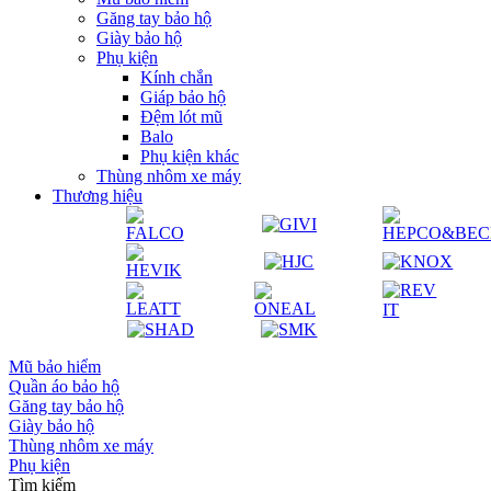
Găng tay bảo hộ
Giày bảo hộ
Phụ kiện
Kính chắn
Giáp bảo hộ
Đệm lót mũ
Balo
Phụ kiện khác
Thùng nhôm xe máy
Thương hiệu
Mũ bảo hiểm
Quần áo bảo hộ
Găng tay bảo hộ
Giày bảo hộ
Thùng nhôm xe máy
Phụ kiện
Tìm kiếm