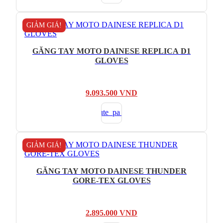
3.353.000 VND.
GIẢM GIÁ!
GĂNG TAY MOTO DAINESE REPLICA D1
GLOVES
Giá
Giá
9.093.500
VND
gốc
hiện
là:
tại
18.187.000 VND.
là:
9.093.500 VND.
GIẢM GIÁ!
GĂNG TAY MOTO DAINESE THUNDER
GORE-TEX GLOVES
Giá
Giá
2.895.000
VND
gốc
hiện