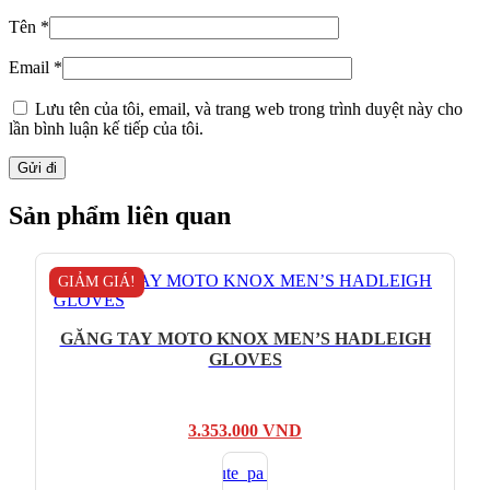
Tên
*
Email
*
Lưu tên của tôi, email, và trang web trong trình duyệt này cho
lần bình luận kế tiếp của tôi.
Sản phẩm liên quan
GIẢM GIÁ!
GĂNG TAY MOTO KNOX MEN’S HADLEIGH
GLOVES
Giá
Giá
3.353.000
VND
gốc
hiện
là:
tại
4.790.000 VND.
là: