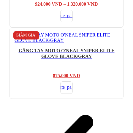
Khoảng
924.000
VND
–
1.320.000
VND
giá:
từ
924.000 VND
đến
1.320.000 VND
GIẢM GIÁ!
GĂNG TAY MOTO O'NEAL SNIPER ELITE
GLOVE BLACK/GRAY
Giá
Giá
875.000
VND
gốc
hiện
là:
tại
1.250.000 VND.
là:
875.000 VND.