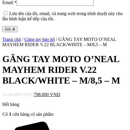
Email
*
Lưu tên của tôi, email, và trang web trong trình duyệt này cho
lần bình luận kế tiếp của tôi.
Trang chủ
/
Găng tay bảo hộ
/ GĂNG TAY MOTO O’NEAL
MAYHEM RIDER V.22 BLACK/WHITE – M/8,5 – M
GĂNG TAY MOTO O’NEAL
MAYHEM RIDER V.22
BLACK/WHITE – M/8,5 – M
Giá
Giá
1.140.000
VND
798.000
VND
gốc
hiện
Hết hàng
là:
tại
1.140.000 VND.
là:
Có
1
cửa hàng có sản phẩm
798.000 VND.