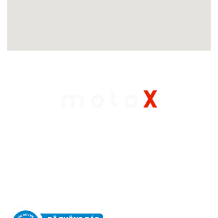
Địa chỉ:
B00.02, Tháp Sarina, 62 Hoàng Thế Thiện
,
Phường An Khánh,TP. Hồ Chí Minh
Email:
motoxhcm@gmail.com
Số điện thoại:
(+84) 906 607 030
Thời gian mở cửa:
Thứ 2 – Chủ Nhật (09:00 –
18:00)