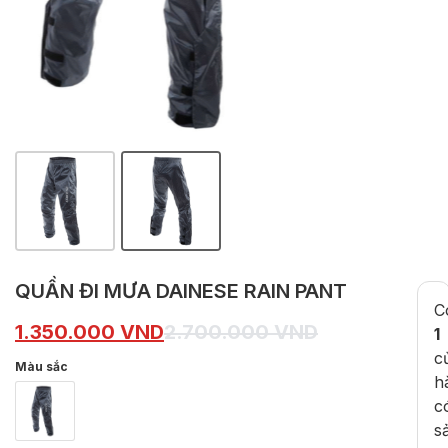
QUẦN ĐI MƯA DAINESE RAIN PANT
C
1.350.000
VND
2.700.000
VND
1
c
Màu sắc
h
c
s