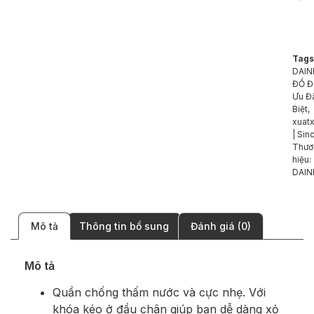
Tags
DAIN
ĐỒ Đ
Ưu Đ
Biệt
,
xuatx
| Sin
Thươ
hiệu:
DAIN
Mô tả
Thông tin bổ sung
Đánh giá (0)
Mô tả
Quần chống thấm nước và cực nhẹ. Với
khóa kéo ở đầu chân giúp bạn dễ dàng xỏ