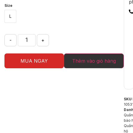
p
Size
L
-
+
MUA NGAY
Thêm vào giỏ hàng
SKU:
1053
Danh
Quần
bảo 
Quần
hộ