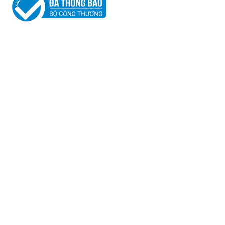
Giới thiệu
Tin tức
Hệ thống cửa hàng
Liên hệ
Chính sách bảo hành
Chính sách Đổi trả - Hoàn tiền
Chính sách Giao nhận - Thanh toán
Chính sách kiểm hàng
Phân định trách nhiệm
Chính sách bảo mật
THEO DÕI CHÚNG TÔI
PHƯƠNG THỨC THANH